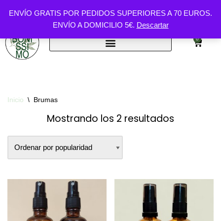
ENVÍO GRATIS POR PEDIDOS SUPERIORES A 70 EUROS.
ENVÍO A DOMICILIO 5€.
Descartar
Saltar
al
0
contenido
Inicio
\
Brumas
Mostrando los 2 resultados