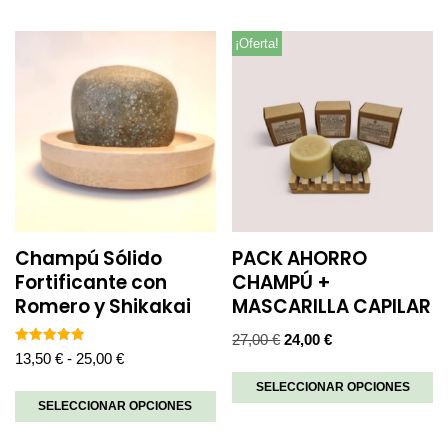
¡Oferta!
Champú Sólido
PACK AHORRO
Fortificante con
CHAMPÚ +
Romero y Shikakai
MASCARILLA CAPILAR
27,00
€
24,00
€
Valorado
13,50
€
-
25,00
€
con
5.00
SELECCIONAR OPCIONES
de 5
SELECCIONAR OPCIONES