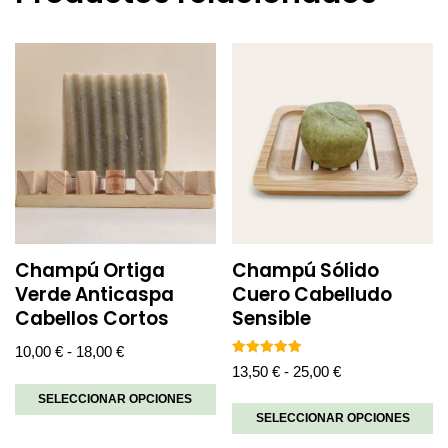
Champú Ortiga
Champú Sólido
Verde Anticaspa
Cuero Cabelludo
Cabellos Cortos
Sensible
10,00
€
-
18,00
€
Valorado
13,50
€
-
25,00
€
con
5.00
SELECCIONAR OPCIONES
de 5
SELECCIONAR OPCIONES