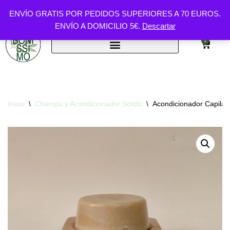
ENVÍO GRATIS POR PEDIDOS SUPERIORES A 70 EUROS.
ENVÍO A DOMICILIO 5€.
Descartar
Saltar
al
1
contenido
Inicio
\
Champú y Acondicionador Sólido
\
Acondicionador Capilar