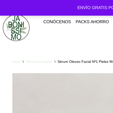
ENVÍO GRATIS P
Saltar
al
CONÓCENOS
PACKS AHORRO
contenido
Inicio
\
Sérums Faciales
\
Sérum Oleoso Facial Nº1 Pieles M