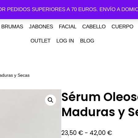
OR PEDIDOS SUPERIORES A 70 EUROS. ENVÍO A DOMIC
BRUMAS
JABONES
FACIAL
CABELLO
CUERPO
OUTLET
LOG IN
BLOG
aduras y Secas
Sérum Oleoso
Maduras y S
23,50
€
-
42,00
€