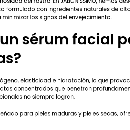
minosidad del rostro. En JABONISSIMO, hemos des
to formulado con ingredientes naturales de alta
 minimizar los signos del envejecimiento.
 un sérum facial p
as?
ágeno, elasticidad e hidratación, lo que provoc
uctos concentrados que penetran profundament
cionales no siempre logran.
señado para pieles maduras y pieles secas, ofr