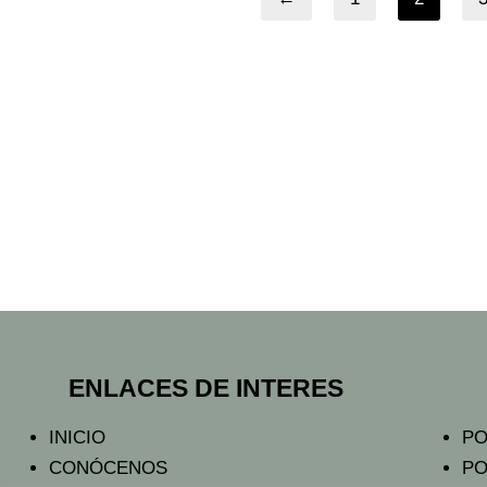
ENLACES DE INTERES
INICIO
PO
CONÓCENOS
PO