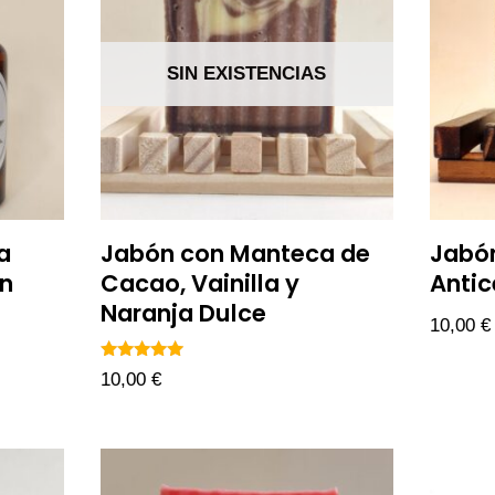
SIN EXISTENCIAS
a
Jabón con Manteca de
Jabón
in
Cacao, Vainilla y
Antic
Naranja Dulce
10,00
€
Valorado
10,00
€
con
5.00
de 5