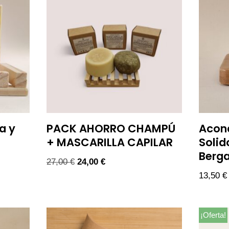
a y
PACK AHORRO CHAMPÚ
Acond
+ MASCARILLA CAPILAR
Solid
Berg
27,00
€
24,00
€
13,50
€
¡Oferta!