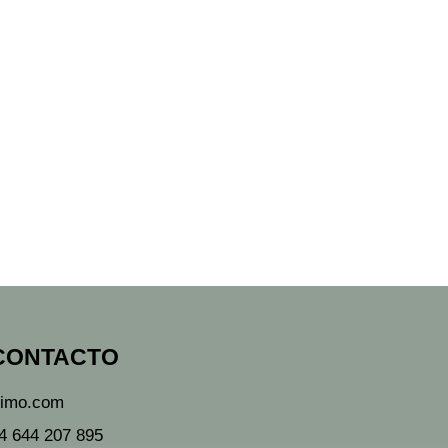
CONTACTO
simo.com
4 644 207 895