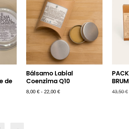
Bálsamo Labial
PACK
e de
Coenzima Q10
BRUM
8,00
€
-
22,00
€
43,50
€
3
→