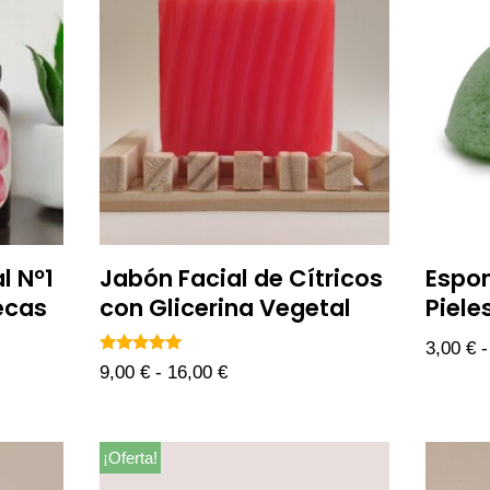
l Nº1
Jabón Facial de Cítricos
Espon
ecas
con Glicerina Vegetal
Piele
3,00
€
-
Valorado
9,00
€
-
16,00
€
con
5.00
de 5
¡Oferta!