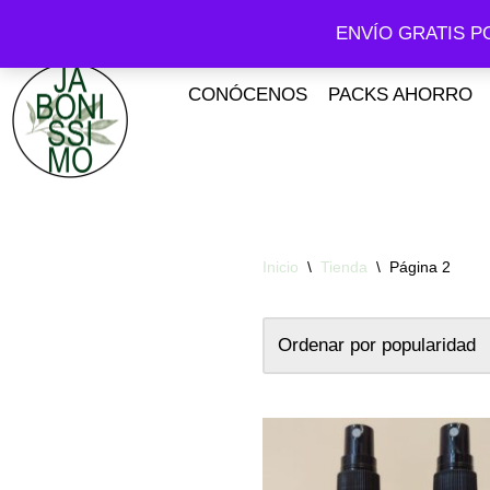
ENVÍO GRATIS P
Saltar
al
CONÓCENOS
PACKS AHORRO
contenido
Inicio
\
Tienda
\
Página 2