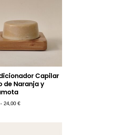
icionador Capilar
o de Naranja y
amota
-
24,00
€