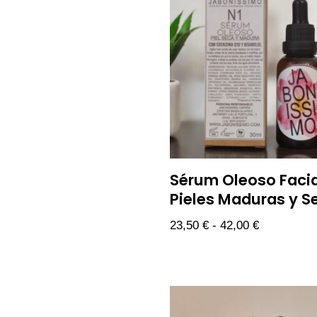
Sérum Oleoso Facia
Pieles Maduras y S
23,50
€
-
42,00
€