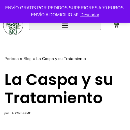
ENVÍO GRATIS POR PEDIDOS SUPERIORES A 70 EUROS.
ENVÍO A DOMICILIO 5€.
Descartar
Saltar
al
0
contenido
Portada
»
Blog
»
La Caspa y su Tratamiento
La Caspa y su
Tratamiento
por
JABONISSIMO