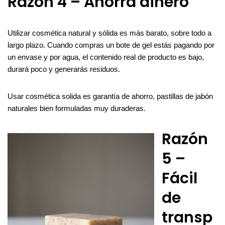
Razón 4 – Ahorra dinero
Utilizar cosmética natural y sólida es más barato, sobre todo a
largo plazo. Cuando compras un bote de gel estás pagando por
un envase y por agua, el contenido real de producto es bajo,
durará poco y generarás residuos.
Usar cosmética solida es garantía de ahorro, pastillas de jabón
naturales bien formuladas muy duraderas.
Razón
5 –
Fácil
de
transp