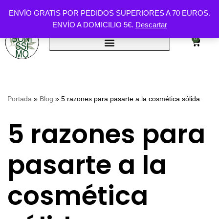
ENVÍO GRATIS POR PEDIDOS SUPERIORES A 70 EUROS.
ENVÍO A DOMICILIO 5€.
Descartar
Saltar
al
0
contenido
Portada
»
Blog
»
5 razones para pasarte a la cosmética sólida
5 razones para
pasarte a la
cosmética