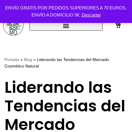
ENVÍO GRATIS POR PEDIDOS SUPERIORES A 70 EUROS.
ENVÍO A DOMICILIO 5€.
Descartar
Saltar
al
0
contenido
Portada
»
Blog
»
Liderando las Tendencias del Mercado
Cosmético Natural
Liderando las
Tendencias del
Mercado